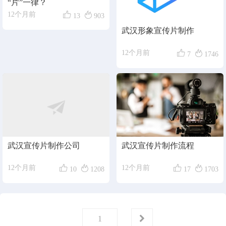
“片”一律？


12个月前
13
903
武汉形象宣传片制作​


12个月前
7
1746
武汉宣传片制作公司
武汉宣传片制作流程




12个月前
12个月前
10
1208
17
1703
第
页
1