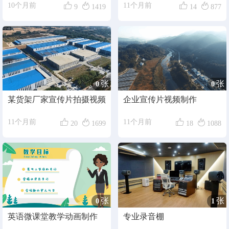




10个月前
11个月前
9
1419
14
877
张
张
0
0
某货架厂家宣传片拍摄视频
企业宣传片视频制作




11个月前
11个月前
20
1699
18
1088
张
张
0
1
英语微课堂教学动画制作
专业录音棚