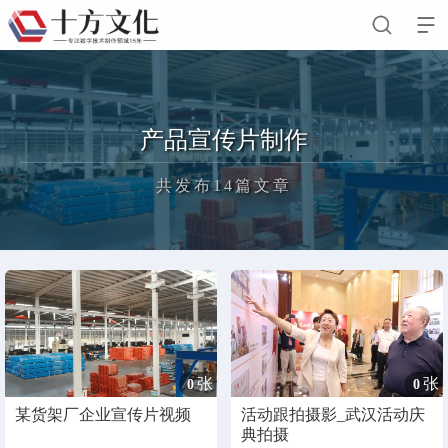


首页
产品宣传片制作
关于我们
共发布14篇文章
公司简介
企业文化
人才招聘
留言我们
新闻动态
正在为您加载新内容
客户案例
业务领域
张
张
0
0
联系我们
某货架厂企业宣传片视频
活动跟拍摄影_武汉活动庆
典拍摄