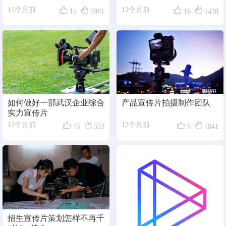




11个月前
12个月前
11
1981
19
1438
如何做好一部武汉企业综合
产品宣传片拍摄制作团队
实力宣传片




12个月前
12个月前
15
553
9
1841
招生宣传片策划怎样不再千