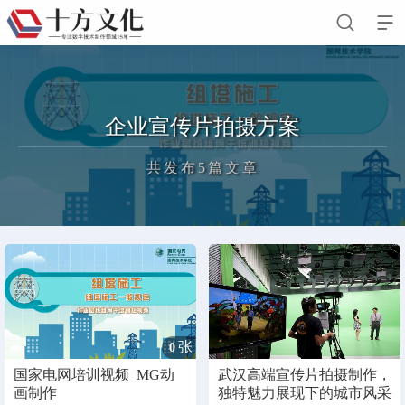


首页
企业宣传片拍摄方案
关于我们
共发布5篇文章
公司简介
企业文化
人才招聘
留言我们
新闻动态
正在为您加载新内容
客户案例
业务领域
张
0
联系我们
国家电网培训视频_MG动
武汉高端宣传片拍摄制作，
画制作
独特魅力展现下的城市风采