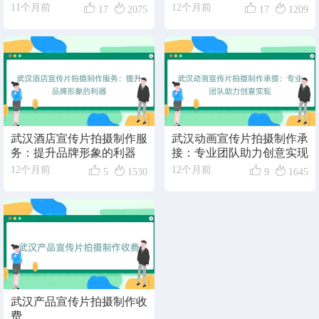




11个月前
12个月前
17
2075
17
1209
武汉酒店宣传片拍摄制作服
武汉动画宣传片拍摄制作承
务：提升品牌形象的利器
接：专业团队助力创意实现




12个月前
12个月前
5
1530
9
1645
武汉产品宣传片拍摄制作收
费