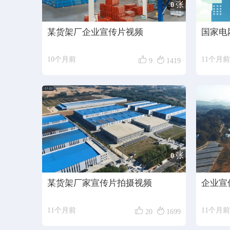
张
0
某货架厂企业宣传片视频
国家电


10个月前
11个月前
9
1419
张
0
某货架厂家宣传片拍摄视频
企业宣


11个月前
11个月前
20
1699