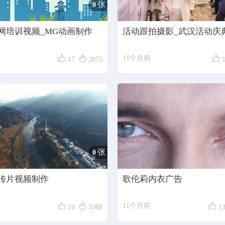
张
0
网培训视频_MG动画制作
活动跟拍摄影_武汉活动庆



11个月前
17
2075
张
0
传片视频制作
歌伦莉内衣广告



11个月前
18
1088
1