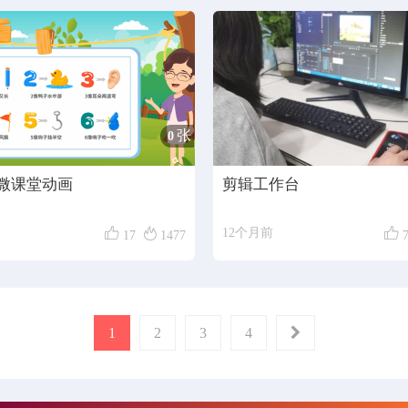
张
0
微课堂动画
剪辑工作台



12个月前
17
1477
1
2
3
4