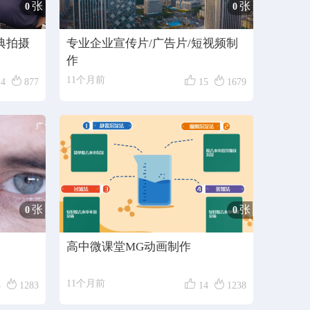
张
张
0
0
典拍摄
专业企业宣传片/广告片/短视频制
作



11个月前
14
877
15
1679
张
张
0
0
高中微课堂MG动画制作



11个月前
3
1283
14
1238