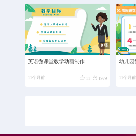
张
0
英语微课堂教学动画制作
幼儿园


11个月前
11个月前
11
1979