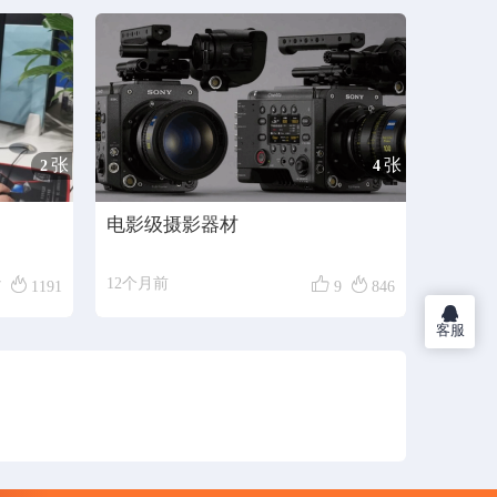
张
张
2
4
电影级摄影器材



12个月前
7
1191
9
846
客服