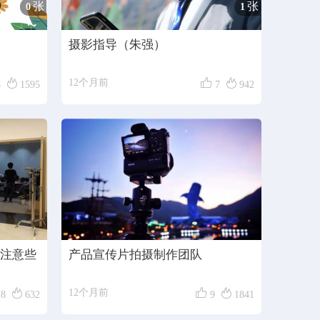
张
张
0
1
摄影指导（朱强）



12个月前
8
1595
7
942
注意些
产品宣传片拍摄制作团队



12个月前
8
632
9
1841