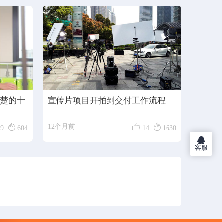
楚的十
宣传片项目开拍到交付工作流程



12个月前
19
604
14
1630
客服