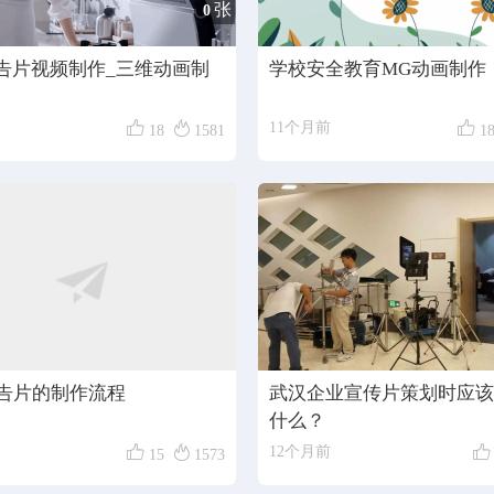
张
0
广告片视频制作_三维动画制
学校安全教育MG动画制作



11个月前
18
1581
1
告片的制作流程
武汉企业宣传片策划时应该
什么？



12个月前
15
1573