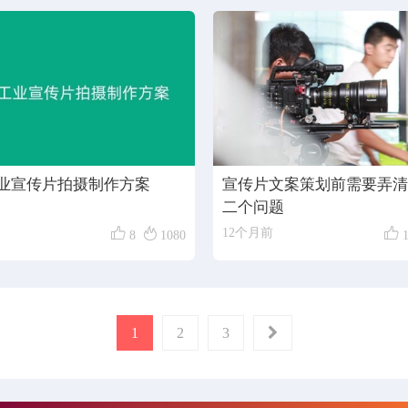
业宣传片拍摄制作方案
宣传片文案策划前需要弄清
二个问题



12个月前
8
1080
1
2
3