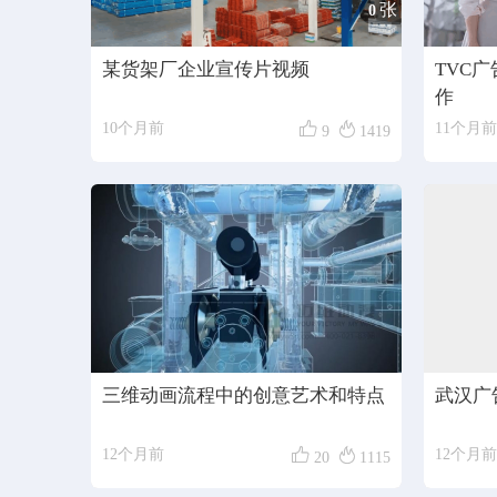
张
0
某货架厂企业宣传片视频
TVC
作


10个月前
11个月前
9
1419
三维动画流程中的创意艺术和特点
武汉广


12个月前
12个月前
20
1115