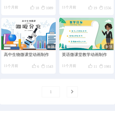




11个月前
11个月前
18
1089
19
1556
张
张
0
0
高中生物微课堂动画制作
英语微课堂教学动画制作




11个月前
11个月前
6
1543
11
1981
第
页
1