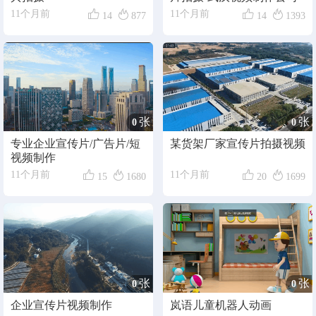




11个月前
11个月前
14
877
14
1393
张
张
0
0
专业企业宣传片/广告片/短
某货架厂家宣传片拍摄视频
视频制作




11个月前
11个月前
15
1680
20
1699
张
张
0
0
企业宣传片视频制作
岚语儿童机器人动画