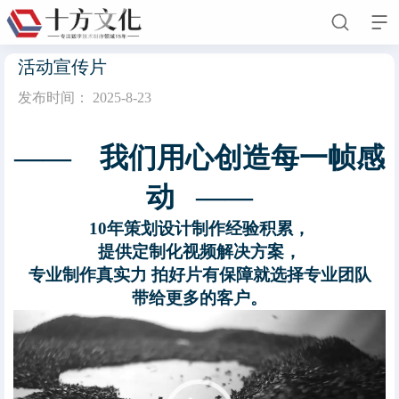


活动宣传片
发布时间：
2025-8-23
首页
—— 我们用心创造每一帧感
关于我们
动 ——
公司简介
企业文化
人才招聘
留言我们
10年策划设计制作经验积累，
新闻动态
提供定制化视频解决方案，
专业制作真实力 拍好片有保障就选择专业团队
客户案例
带给更多的客户。
业务领域
视
频
联系我们
播
放
器