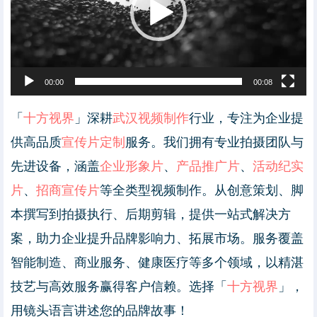
00:00
00:08
「
十方视界
」深耕
武汉视频制作
行业，专注为企业提
供高品质
宣传片定制
服务。我们拥有专业拍摄团队与
先进设备，涵盖
企业形象片
、
产品推广片
、
活动纪实
片
、
招商宣传片
等全类型视频制作。从创意策划、脚
本撰写到拍摄执行、后期剪辑，提供一站式解决方
案，助力企业提升品牌影响力、拓展市场。服务覆盖
智能制造、商业服务、健康医疗等多个领域，以精湛
技艺与高效服务赢得客户信赖。选择「
十方视界
」，
用镜头语言讲述您的品牌故事！