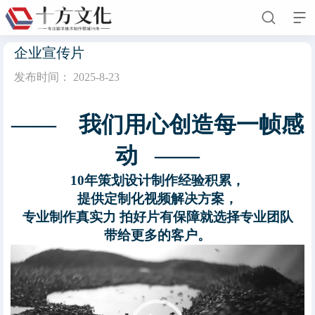


企业宣传片
发布时间：
2025-8-23
首页
—— 我们用心创造每一帧感
关于我们
动 ——
公司简介
企业文化
人才招聘
留言我们
10年策划设计制作经验积累，
新闻动态
提供定制化视频解决方案，
专业制作真实力 拍好片有保障就选择专业团队
客户案例
带给更多的客户。
业务领域
视
频
联系我们
播
放
器