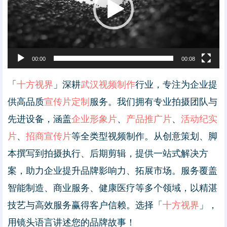
00:00
00:08
「
十方视界
」深耕
武汉视频制作
行业，专注为企业提
供高品质
宣传片定制
服务。我们拥有专业拍摄团队与
先进设备，涵盖
企业形象片
、
产品推广片
、
活动纪实
片
、
招商宣传片
等全类型视频制作。从创意策划、脚
本撰写到拍摄执行、后期剪辑，提供一站式解决方
案，助力企业提升品牌影响力、拓展市场。服务覆盖
智能制造、商业服务、健康医疗等多个领域，以精湛
技艺与高效服务赢得客户信赖。选择「
十方视界
」，
用镜头语言讲述您的品牌故事！