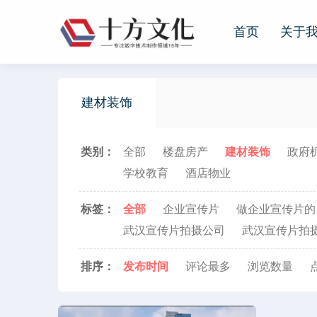
首页
关于
首页
建材装饰
关于我们
类别：
全部
楼盘房产
建材装饰
政府
公司简介
企业文化
人才招聘
留言我们
学校教育
酒店物业
新闻动态
标签：
全部
企业宣传片
做企业宣传片的
客户案例
武汉宣传片拍摄公司
武汉宣传片拍
业务领域
排序：
发布
时间
评论
最多
浏览
数
量
联系我们