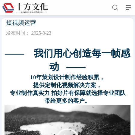


短视频运营
发布时间：
2025-8-23
首页
—— 我们用心创造每一帧感
关于我们
动 ——
公司简介
企业文化
人才招聘
留言我们
10年策划设计制作经验积累，
新闻动态
提供定制化视频解决方案，
专业制作真实力 拍好片有保障就选择专业团队
客户案例
带给更多的客户。
业务领域
视
频
联系我们
播
放
器