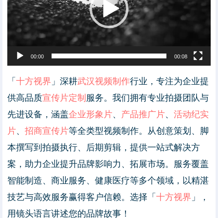
00:00
00:08
「
十方视界
」深耕
武汉视频制作
行业，专注为企业提
供高品质
宣传片定制
服务。我们拥有专业拍摄团队与
先进设备，涵盖
企业形象片
、
产品推广片
、
活动纪实
片
、
招商宣传片
等全类型视频制作。从创意策划、脚
本撰写到拍摄执行、后期剪辑，提供一站式解决方
案，助力企业提升品牌影响力、拓展市场。服务覆盖
智能制造、商业服务、健康医疗等多个领域，以精湛
技艺与高效服务赢得客户信赖。选择「
十方视界
」，
用镜头语言讲述您的品牌故事！